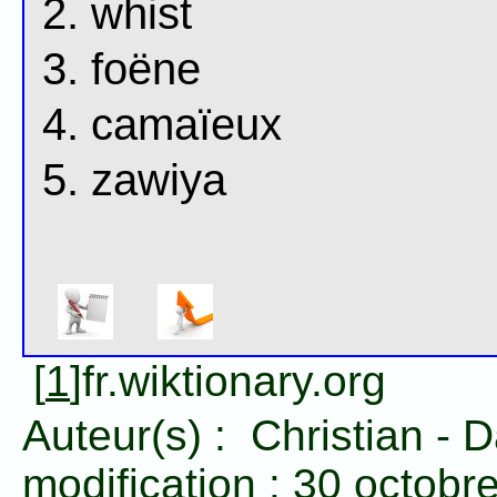
whist
foëne
camaïeux
zawiya
[
1
]fr.wiktionary.org
Auteur(s) :
Christian
-
D
modification :
30 octobr