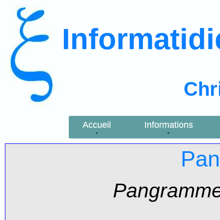
Informatid
Chr
Accueil
Informations
Pa
Pangrammes