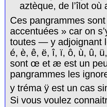
aztèque, de l’îlot où 
Ces pangrammes sont di
accentuées » car on s’y
toutes — y adjoignant l
é, è, ê, ë, î, ï, ô, ù, û,
sont œ et æ est un peu 
pangrammes les ignoren
y tréma ÿ est un cas si
Si vous voulez connaitr