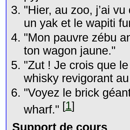
"Hier, au zoo, j’ai v
un yak et le wapiti f
"Mon pauvre zébu an
ton wagon jaune."
"Zut ! Je crois que 
whisky revigorant au
"Voyez le brick géan
1
[
]
wharf."
Support de cours