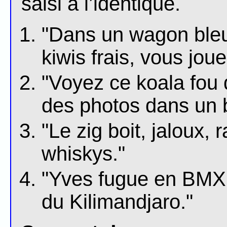
saisi à l’identique.
"Dans un wagon bleu
kiwis frais, vous jou
"Voyez ce koala fou
des photos dans un 
"Le zig boit, jaloux, 
whiskys."
"Yves fugue en BMX 
du Kilimandjaro."