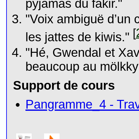
pyjamas du fakir."
"Voix ambiguë d’un c
[
les jattes de kiwis."
"Hé, Gwendal et Xavi
beaucoup au mölkky :
Support de cours
Pangramme_4 - Trav