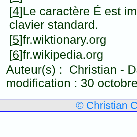
[
4
]Le caractère É est im
clavier standard.
[
5
]fr.wiktionary.org
[
6
]fr.wikipedia.org
Auteur(s) :
Christian
-
D
modification :
30 octobr
© Christian