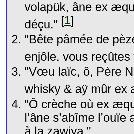
volapük, âne ex æqu
1
[
]
déçu."
"Bête pâmée de pèze
enjôle, vous reçûtes
"Vœu laïc, ô, Père No
whisky & aÿ mûr ex æ
"Ô crèche où ex æqu
l’âne s’abîme l’ouïe 
à la zawiya."