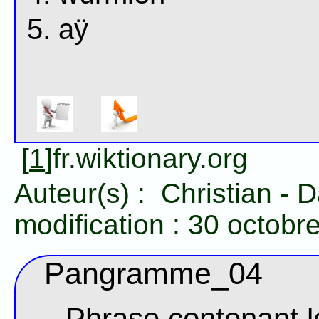
aÿ
[
1
]fr.wiktionary.org
Auteur(s) :
Christian
-
D
modification :
30 octobr
Pangramme_04
Phrase contenant le