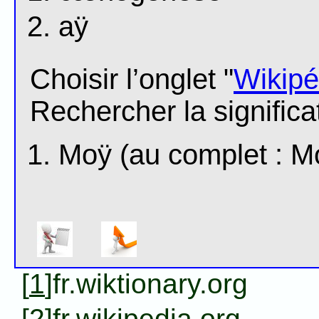
aÿ
Choisir l’onglet "
Wikipé
Rechercher la significa
Moÿ (au complet : Mo
[
1
]fr.wiktionary.org
[
2
]fr.wikipedia.org