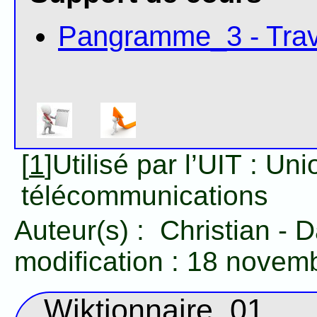
Pangramme_3 - Trav
[
1
]Utilisé par l’UIT : Un
télécommunications
Auteur(s) :
Christian
-
D
modification :
18 novem
Wiktionnaire_01