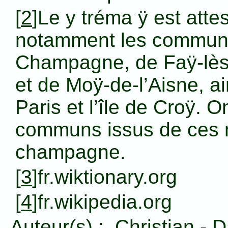
[
2
]Le y tréma ÿ est att
notamment les commune
Champagne, de Faÿ-lès
et de Moÿ-de-l’Aisne, ai
Paris et l’île de Croÿ. 
communs issus de ces n
champagne.
[
3
]fr.wiktionary.org
[
4
]fr.wikipedia.org
Auteur(s) :
Christian
-
D