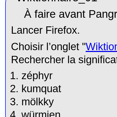
À faire avant Pan
Lancer Firefox.
Choisir l’onglet "
Wiktio
Rechercher la significa
zéphyr
kumquat
mölkky
würmien