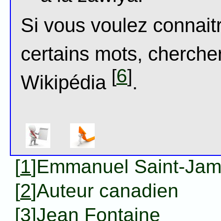
Si vous voulez connaitr
certains mots, cherche
6
[
]
Wikipédia
.
[
1
]Emmanuel Saint-Ja
[
2
]Auteur canadien
[
3
]Jean Fontaine