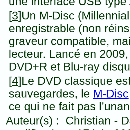
une interface USB type
[
3
]Un M-Disc (Millennial
enregistrable (non réinsc
graveur compatible, mais
lecteur. Lancé en 2009, 
DVD+R et Blu-ray disqu
[
4
]Le DVD classique est
sauvegardes, le
M-Disc
ce qui ne fait pas l’una
Auteur(s) :
Christian
-
D