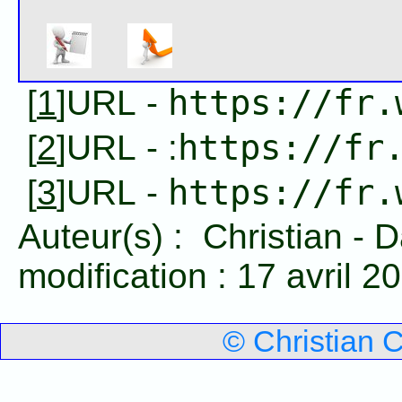
https://fr.
[
1
]URL -
https://fr
[
2
]URL - :
https://fr.
[
3
]URL -
Auteur(s) :
Christian
-
D
modification :
17 avril 2
© Christian