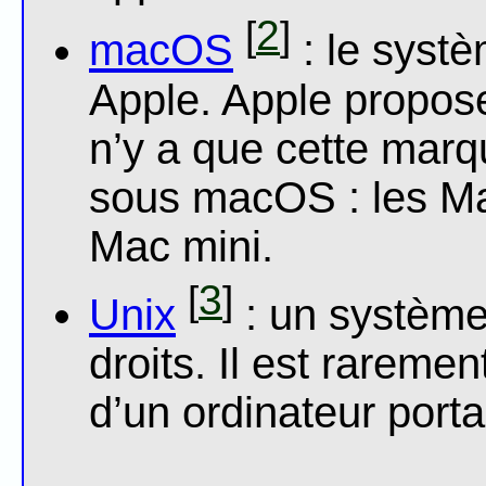
2
[
]
macOS
: le syst
Apple. Apple propose
n’y a que cette marq
sous macOS : les Ma
Mac mini.
3
[
]
Unix
: un système
droits. Il est rareme
d’un ordinateur porta